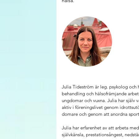
hälsa.
Julia Tideström är leg. psykolog och h
behandling och hälsofrämjande arbete
ungdomar och vuxna. Julia har själv var
aktiv i föreningslivet genom idrottsut
domare och genom att anordna sportl
Julia har erfarenhet av att arbeta me
självkänsla, prestationsångest, nedst