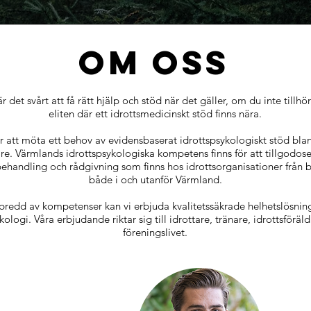
OM OSS
r det svårt att få rätt hjälp och stöd när det gäller, om du inte tillhö
eliten där ett idrottsmedicinskt stöd finns nära.
för att möta ett behov av evidensbaserat idrottspsykologiskt stöd bla
are. Värmlands idrottspsykologiska kompetens finns för att tillgodos
behandling och rådgivning som finns hos idrottsorganisationer från bre
både i och utanför Värmland.
redd av kompetenser kan vi erbjuda kvalitetssäkrade helhetslösnin
kologi. Våra erbjudande riktar sig till idrottare, tränare, idrottsföräldr
föreningslivet.