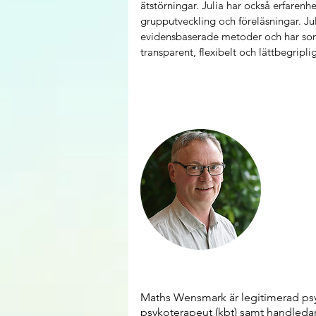
ätstörningar. Julia har också erfarenh
grupputveckling och föreläsningar. Juli
evidensbaserade metoder och har som
transparent, flexibelt och lättbegriplig
Maths Wensmark är legitimerad ps
psykoterapeut (kbt) samt handledar