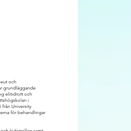
peut och
har grundläggande
g elitidrott och
ttshögskolan i
från University
erna för behandlingar
- och ledarrollen samt