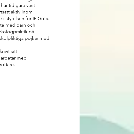
ar tidigare varit
rtsatt aktiv inom
 i styrelsen för IF Göta.
bete med barn och
kologpraktik på
e skolpliktiga pojkar med
ivit sitt
 arbetar med
ttare. ​