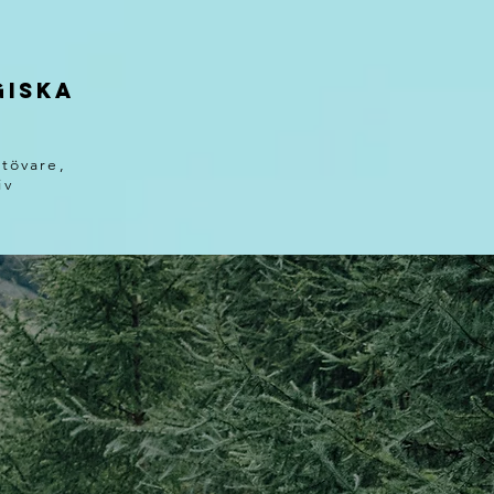
giska
tövare,
iv