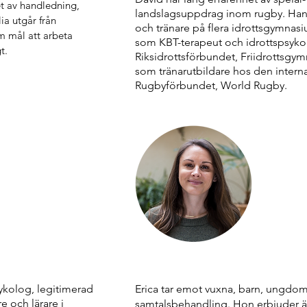
et av handledning, 
landslagsuppdrag inom rugby. ​Han
a utgår från 
och tränare på flera idrottsgymnas
 mål att arbeta 
som KBT-terapeut och idrottspsykolo
t.
Riksidrottsförbundet, Friidrottsgym
som tränarutbildare hos den interna
Rugbyförbundet, World Rugby.
ykolog, legitimerad
Erica tar emot vuxna, barn, ungdoma
e och lärare i
samtalsbehandling. Hon erbjuder ä