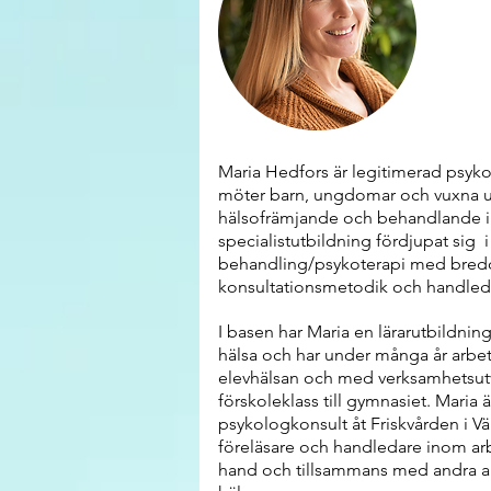
Maria Hedfors är legitimerad psyk
möter barn, ungdomar och vuxna u
hälsofrämjande och behandlande ins
specialistutbildning fördjupat sig 
behandling/psykoterapi med bred
konsultationsmetodik och handled
I basen har Maria en lärarutbildning
hälsa och har under många år arbet
elevhälsan och med verksamhetsutv
förskoleklass till gymnasiet. Maria 
psykologkonsult åt Friskvården i V
föreläsare och handledare inom ar
hand och tillsammans med andra a