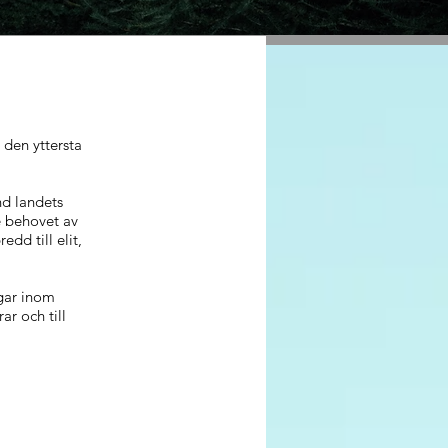
r den yttersta
nd landets
e behovet av
dd till elit,
gar inom
ar och till