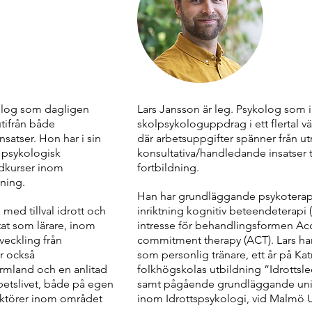
olog som dagligen
Lars Jansson är leg. Psykolog som 
tifrån både
skolpsykologuppdrag i ett flertal
atser. Hon har i sin
där arbetsuppgifter spänner från u
i psykologisk
konsultativa/handledande insatser t
dkurser inom
fortbildning.
ning.
Han har grundläggande psykoterap
 med tillval idrott och
inriktning kognitiv beteendeterapi (
at som lärare, inom
intresse för behandlingsformen A
eckling från
commitment therapy (ACT). Lars ha
är också
som personlig tränare, ett år på Ka
ärmland och en anlitad
folkhögskolas utbildning ”Idrottsl
betslivet, både på egen
samt pågående grundläggande univ
ktörer inom området
inom Idrottspsykologi, vid Malmö U