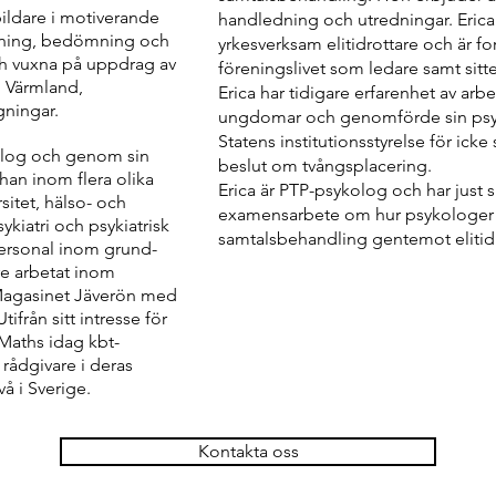
bildare i motiverande
handledning och utredningar. Erica h
edning, bedömning och
yrkesverksam elitidrottare och är fo
h vuxna på uppdrag av
föreningslivet som ledare samt sitter
 Värmland,
Erica har tidigare erfarenhet av ar
gningar.
ungdomar och genomförde sin psy
Statens institutionsstyrelse för ick
kolog och genom sin
beslut om tvångsplacering.
an inom flera olika
Erica är PTP-psykolog och har just skr
sitet, hälso- och
examensarbete om hur psykologer
kiatri och psykiatrisk
samtalsbehandling gentemot elitidro
ersonal inom grund-
re arbetat inom
 Magasinet Jäverön med
ifrån sitt intresse för
 Maths idag kbt-
rådgivare i deras
vå i Sverige.
Kontakta oss