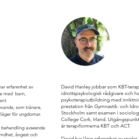
ar erfarenhet av 
David Hanley jobbar som KBT-tera
idrottspsykologisk rådgivare och 
 med  barn, 
psykoterapiutbildning med inriktnin
it 

prestation från Gymnastik- och Idro
övande, som tränare, 
Stockholm samt examen i sociologi 
äger för ungdomar. 

College Cork, Irland. Utgångspunkt
är terapiformerna KBT och ACT.
d behandling avseende 
ämdhet, ångest och 
David har lång erfarenhet av spelar