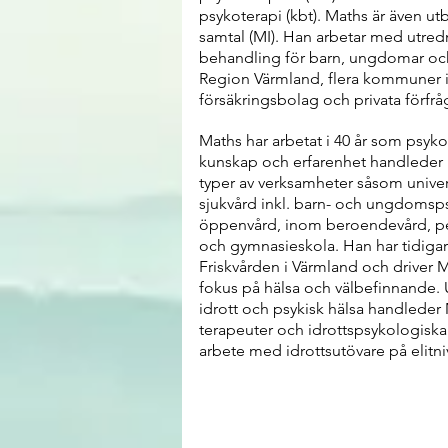
psykoterapi (kbt). Maths är även ut
samtal (MI). Han arbetar med utr
behandling för barn, ungdomar oc
Region Värmland, flera kommuner i
försäkringsbolag och privata förfrå
Maths har arbetat i 40 år som psy
kunskap och erfarenhet handleder h
typer av verksamheter såsom univer
sjukvård inkl. barn- och ungdomspsy
öppenvård, inom beroendevård, p
och gymnasieskola. Han har tidiga
Friskvården i Värmland och driver
fokus på hälsa och välbefinnande. Ut
idrott och psykisk hälsa handleder
terapeuter och idrottspsykologiska 
arbete med idrottsutövare på elitni