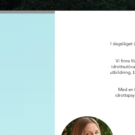
I dagsläget ä
Vi finns 
idrottsutöv
utbildning, 
Med en b
idrottspsy