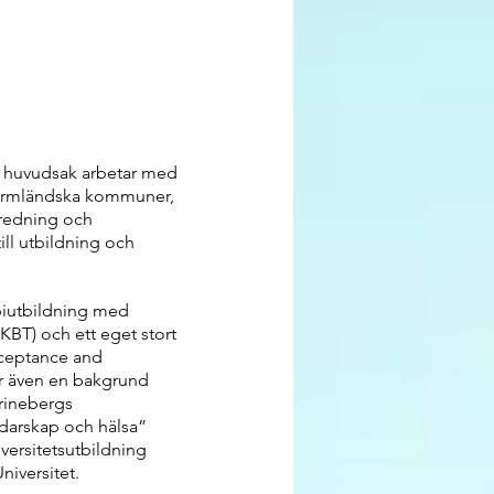
i huvudsak arbetar med
 värmländska kommuner,
tredning och
ill utbildning och
iutbildning med
KBT) och ett eget stort
cceptance and
r även en bakgrund
trinebergs
edarskap och hälsa”
ersitetsutbildning
niversitet.